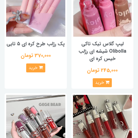
لیپ گلاس تیک تاکی
پک رژلب طرح کره ای ۵ تایی
Olibolla شیشه ای رژلب
370,000 تومان
خیس کره ای
خرید
245,000 تومان
خرید