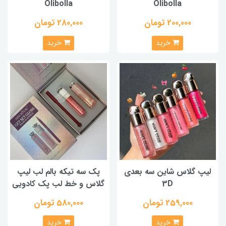
Olibolla
Olibolla
200,000 تومان
280,000 تومان
خرید
خرید
لیپ گلاس شاین سه بعدی
پک سه تیکه بالم لب لیپ
3D
گلاس و خط لب پک کادویی
259,000 تومان
580,000 تومان
خرید
خرید