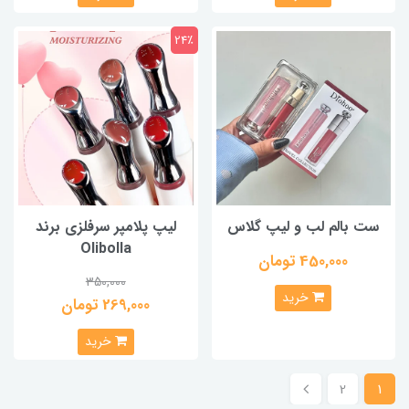
24٪
ست بالم لب و لیپ گلاس
لیپ پلامپر سرفلزی برند
Olibolla
450,000 تومان
350,000
خرید
269,000 تومان
خرید
2
1