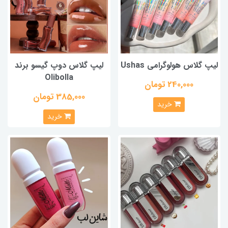
لیپ گلاس هولوگرامی Ushas
لیپ گلاس دوپ گیسو برند
Olibolla
240,000 تومان
385,000 تومان
خرید
خرید