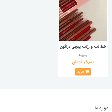
خط لب و رژلب پیچی دراگون
90,000
79,000 تومان
خرید
درباره ما