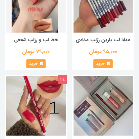
مداد لب بارین رژلب مدادی
خط لب و رژلب شمعی
95,000 تومان
79,000 تومان
خرید
خرید
11٪