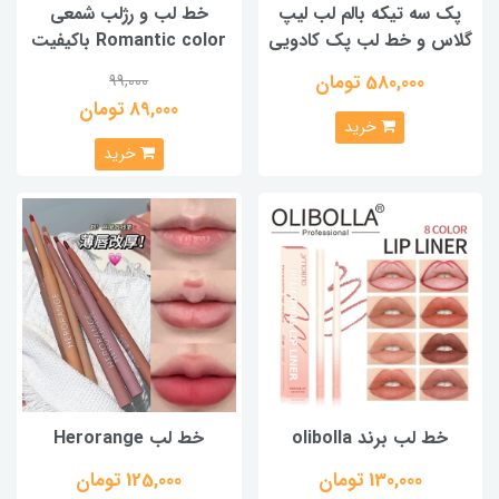
پک سه تیکه بالم لب لیپ
خط لب و رژلب شمعی
گلاس و خط لب پک کادویی
Romantic color باکیفیت
580,000 تومان
99,000
89,000 تومان
خرید
خرید
خط لب برند olibolla
خط لب Herorange
130,000 تومان
125,000 تومان