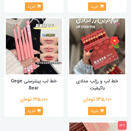
خرید
خرید
خط لب و رژلب مدادی
خط لب پینترستی Gege
باکیفیت
Bear
135,000 تومان
195,000 تومان
خرید
خرید
13٪