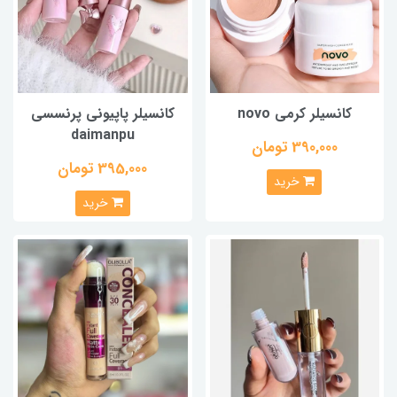
کانسیلر کرمی novo
کانسیلر پاپیونی پرنسسی
daimanpu
390,000 تومان
395,000 تومان
خرید
خرید