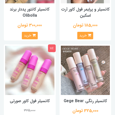
کانسیلر و پرایمر فول کاور آرت
کانسیلر کانتور پددار برند
اسکین
Olibolla
185,000 تومان
300,000 تومان
خرید
خرید
11٪
کانسیلر رنگی Gege Bear
کانسیلر فول کاور صورتی
325,000 تومان
325,000