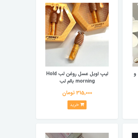
 و
لیپ اویل عسل روغن لب Hold
morning بالم لب
315,000 تومان
خرید