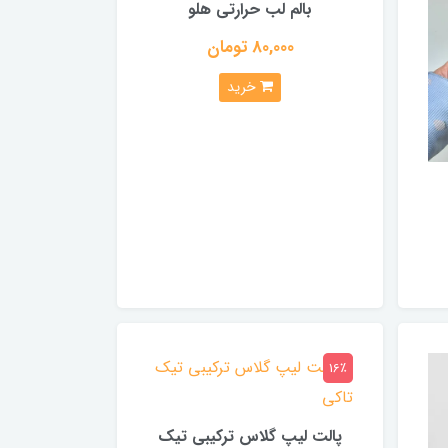
بالم لب حرارتی هلو
80,000 تومان
خرید
16٪
پالت لیپ گلاس ترکیبی تیک