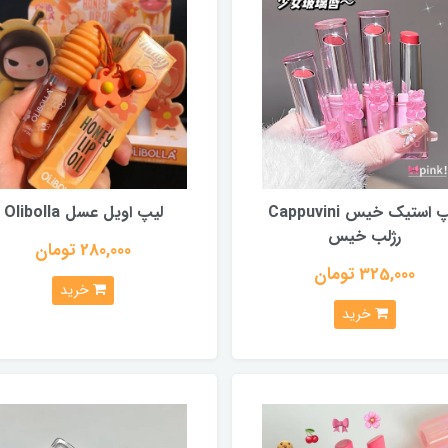
لیپ استیک خیس Cappuvini
لیپ اویل عسل Olibolla
رژلب خیس
280,000 تومان
325,000 تومان
خرید
خرید