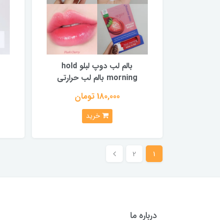
بالم لب دوپ لبلو hold
morning بالم لب حرارتی
180,000 تومان
خرید
2
1
درباره ما