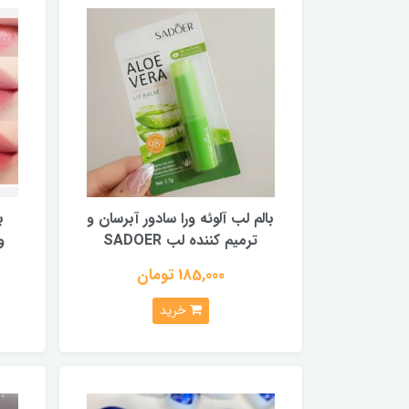
بالم لب آلوئه ورا سادور آبرسان و
ب
ترمیم کننده لب SADOER
و
185,000 تومان
خرید