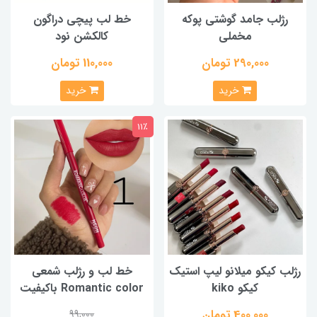
رژلب جامد گوشتی پوکه
خط لب پیچی دراگون
مخملی
کالکشن نود
290,000 تومان
110,000 تومان
خرید
خرید
11٪
رژلب کیکو میلانو لیپ استیک
خط لب و رژلب شمعی
کیکو kiko
Romantic color باکیفیت
400,000 تومان
99,000