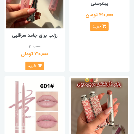
پینترستی
410,000 تومان
خرید
رژلب براق جامد سرقلبی
310,000
210,000 تومان
خرید