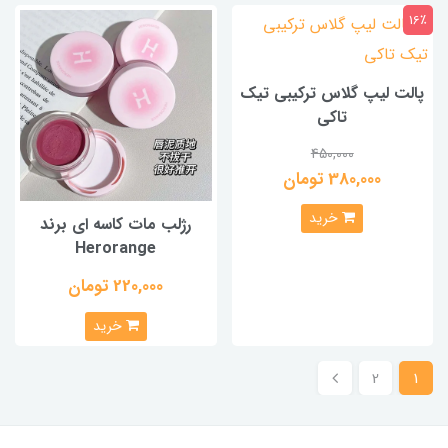
16٪
پالت لیپ گلاس ترکیبی تیک
تاکی
450,000
380,000 تومان
خرید
رژلب مات کاسه ای برند
Herorange
220,000 تومان
خرید
2
1