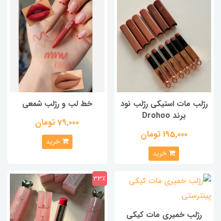
رژلب مات استیکی رژلب نود
خط لب و رژلب شمعی
برند Drohoo
79,000 تومان
195,000 تومان
خرید
خرید
33٪
رژلب خمیری مات کیکی