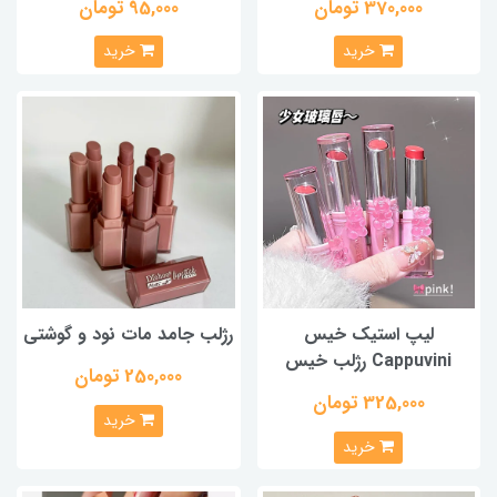
370,000 تومان
95,000 تومان
خرید
خرید
لیپ استیک خیس
رژلب جامد مات نود و گوشتی
Cappuvini رژلب خیس
250,000 تومان
325,000 تومان
خرید
خرید