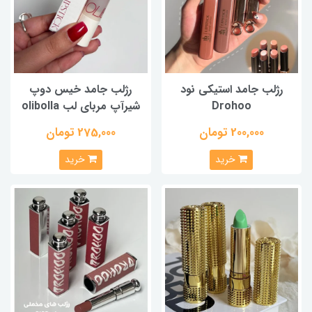
رژلب جامد استیکی نود
رژلب جامد خیس دوپ
Drohoo
شیرآپ مربای لب olibolla
200,000 تومان
275,000 تومان
خرید
خرید