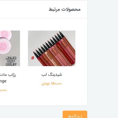
محصولات مرتبط
ر فیکس کرومی
شیدینگ لب
رژلب مات 
nge
250,000 تومان
150,000 تومان
220,000 
دیدگاه‌ها