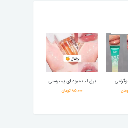
وگرامی
برق لب میوه ای پینترستی
رژگونه استیکی
85,000 تومان
210,000 تومان