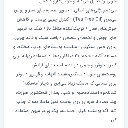
چربی رو کنترل می‌کنه و جوش‌هارو کاهش
می‌ده.ویژگی‌های اصلی: • حاوی عصاره چای سبز و روغن
تی‌تری (Tea Tree Oil) • کنترل چربی پوست و کاهش
جوش‌های فعال • کوچک‌کننده منافذ باز • کمک به ترمیم
جای جوش و لک‌های سطحی • بافت سبک و فاقد چربی،
بدون حس سنگینی • مناسب پوست‌های چرب، مختلط و
مستعد آکنه • حجم: 30 میلکاربردها: • استفاده روزانه برای
کنترل جوش و چربی • پایه مناسب برای آرایش
پوست‌های چرب • تسکین‌دهنده التهاب و قرمزی • موثر
برای کسانی که ماسک زیاد می‌زنن و دچار “ماسکنه”
شدننحوه استفاده:صبح و شب، بعد از شستشوی صورت،
چند قطره از سرم رو روی پوست تمیز ماساژ بده تا جذب
شه. اگه پوستت خیلی حساسه، یک‌روز در میون استفاده
کن.