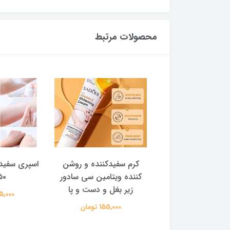
محصولات مرتبط
ضدجوش فانتزی
کرم سفیدکننده و روشن
اسپری سفید ک
کننده ویتامین سی سادور
۱۵۰ 
245,000 تومان
زیر بغل و دست و پا
335,000 
155,000 تومان