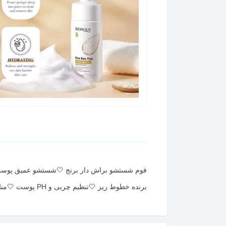
فوم شستشو براش دار برنج 🤍شستشو عمیق پوست 
برنده خطوط ریز 🤍تنظیم چربی و PH پوست 🤍مناسب برای انواع پوست 🤍بوی خوشایند 120ml