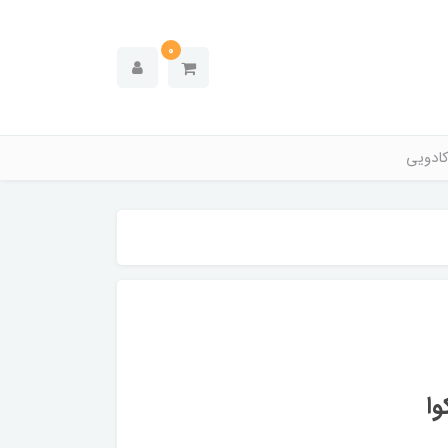
0
ادویی
ا