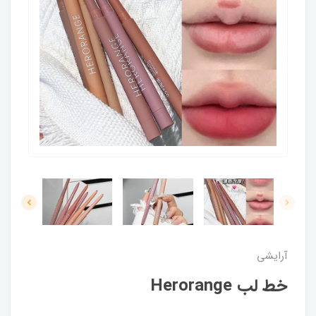
آرایشی
خط لب Herorange