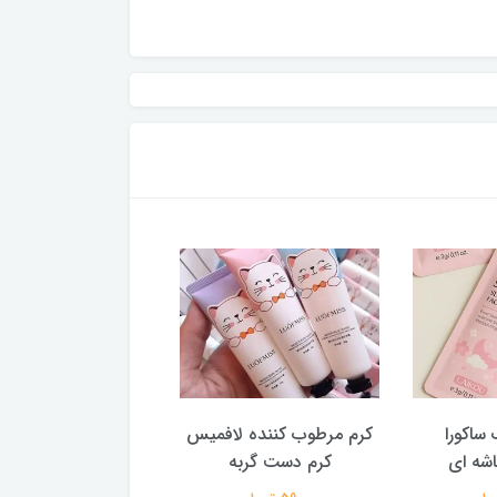
ساکورا
کرم مرطوب کننده لافمیس
قطره ضد ریزش و تق
کرم دست گربه
لانبنا سرم ضدریزش مو
اصل