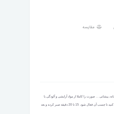
مقایسه
ه، پیشانی … صورت را کاملا از مواد آرایشی و آلودگی با
ژل یا فوم مخصوص پوستتان بشویید. درحالیکه هنوز کمی صورت نم دارد، چسب بینی ضد جوش لانبنا را روی بینی قرار دهید.و کمی روی چسب را مرطوب کنید تا چسب آن فعال شود. 15 تا 20 دقیقه صبر کرده و بعد