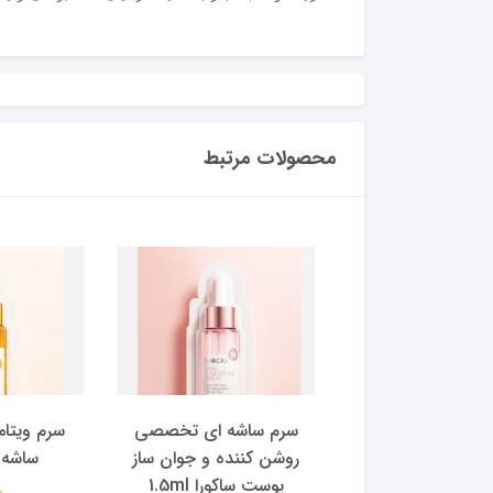
محصولات مرتبط
دجوش فوری درخت
سرم ساشه ای تخصصی
سرم ویتام
چای 20 گرم کرم مناسب
روشن کننده و جوان ساز
ساشه ای 
رب و مستعد جوش
پوست ساکورا 1.5ml