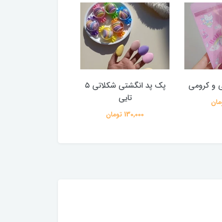
ی و کرومی
پک پد انگشتی شکلاتی ۵
پد پنکک و پودرف
تایی
65,000 تومان
130,000 تومان