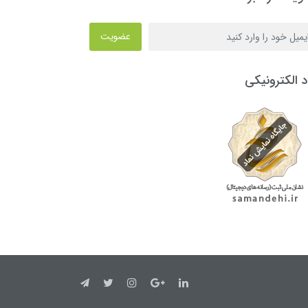
عضویت
د الکترونیکی