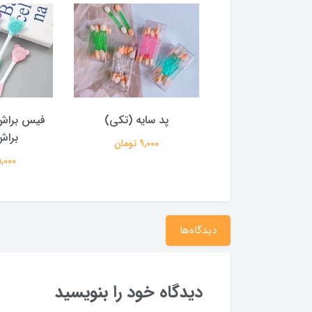
 بیوتی بلندر صورتی
پد سایه (تکی)
فیس براش
برا
70,000 تومان
9,000 تومان
75,000 ت
دیدگاه‌ها
دیدگاه خود را بنویسید