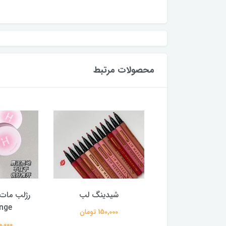
محصولات مرتبط
ر فیکس کرومی
شیدینگ لب
رژلب مات 
nge
250,000 تومان
150,000 تومان
220,000 