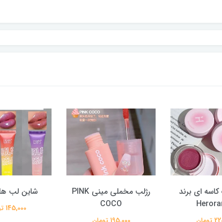
کاسه ای برند
رژلب مخملی مینی PINK
شاین لب هل
COCO
Herora
145,000 تومان
تومان
195,000 تومان