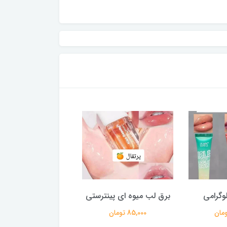
وگرامی
برق لب میوه ای پینترستی
رژگونه استیکی
85,000 تومان
210,000 تومان