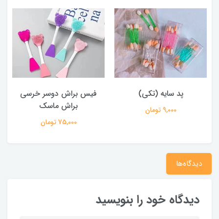
پد سایه (تکی)
فیس براش دوسر خرسی
پ
براش ماسک
9,000 تومان
75,000 تومان
دیدگاه‌ها
دیدگاه خود را بنویسید