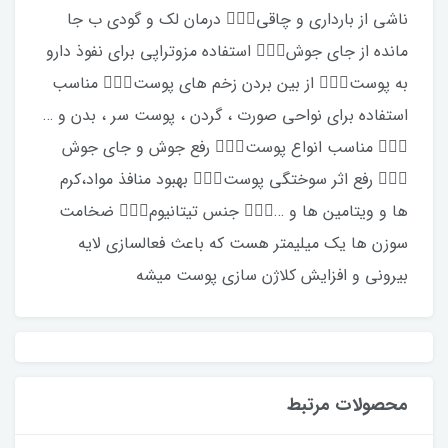
ناشی از بارداری و چاقی⁦🙋🏼‍♀️⁩ درمان لک و گودی ب جا
مانده از جای جوش⁦🙋🏼‍♀️⁩ استفاده مزوتراپی برای نفوذ دارو
به پوست⁦🙋🏼‍♀️⁩ از بین بردن زخم های پوست⁦🙋🏼‍♀️⁩ مناسب
استفاده برای نواحی صورت ، گردن ، پوست سر ، بدن و …⁦
🙋🏼‍♀️⁩ مناسب انواع پوست⁦🙋🏼‍♀️⁩ رفع جوش و جای جوش⁦
🙋🏼‍♀️⁩ رفع اثر سوختگی پوست⁦🙋🏼‍♀️⁩ بهبود منافذ مواد،کرم
ها و ویتامین ها و …⁦🙋🏼‍♀️⁩ جنس تیتانیوم⁦🙋🏼‍♀️⁩ ضخامت
سوزن ها یک میلیمتر هست که باعث فعالسازی لایه
بیرونی و افزایش کلاژن سازی پوست میشه
محصولات مرتبط