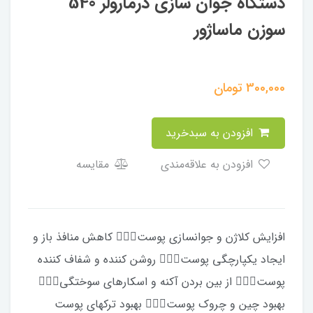
دستگاه جوان سازی درمارولر 540
سوزن ماساژور
300,000
تومان
افزودن به سبدخرید
افزودن به علاقه‌مندی
مقایسه
افزایش کلاژن و جوانسازی پوست⁦🙋🏼‍♀️⁩ کاهش منافذ باز و
ایجاد یکپارچگی پوست⁦🙋🏼‍♀️⁩ روشن کننده و شفاف کننده
بهبود چین و چروک پوست⁦🙋🏼‍♀️⁩ بهبود ترکهای پوست