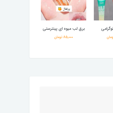
وگرامی
برق لب میوه ای پینترستی
رژگونه استیکی
85,000 تومان
210,000 تومان