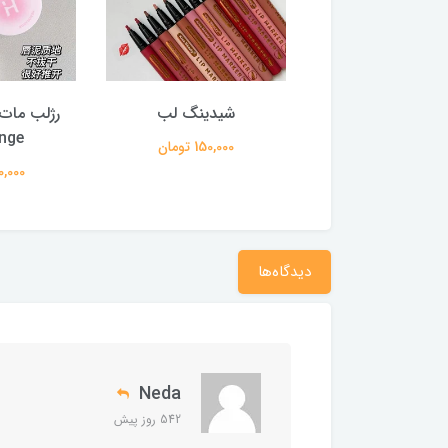
ر فیکس کرومی
شیدینگ لب
رژلب مات 
nge
250,000 تومان
150,000 تومان
220,000 
دیدگاه‌ها
Neda
542 روز پیش