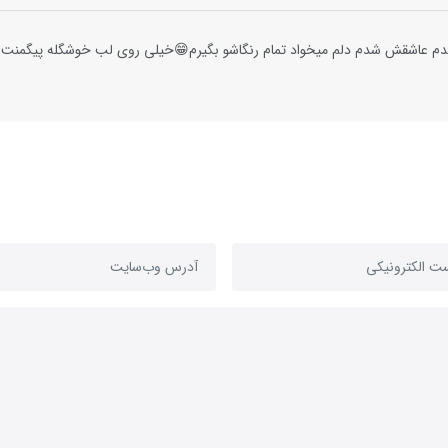
م عاشقش شدم دلم میخواد تمام رنگاشو بگیرم😁خیلی روی لب خوشگله پیگمنت با