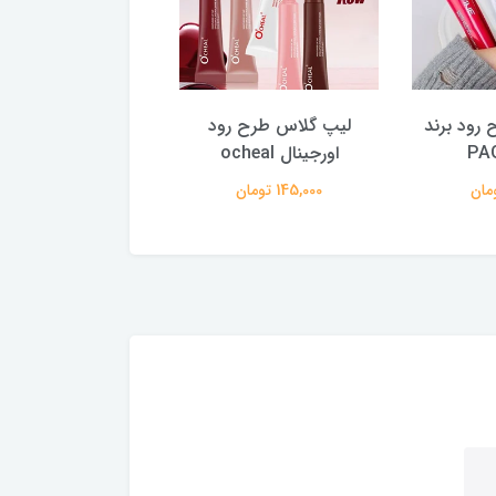
رود برند
لیپ گلاس طرح رود
لیپ پلامپر قلبی ش
PA
اورجینال ocheal
(کالکشن صورتی و 
145,000 تومان
195,000 تومان