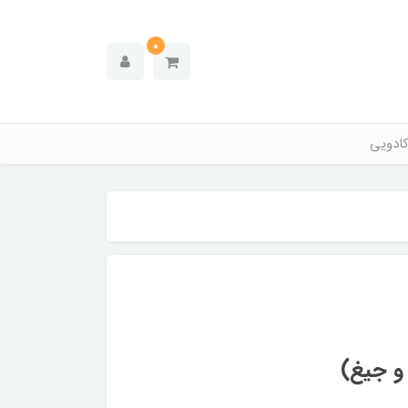
0
ادویی
و جیغ)