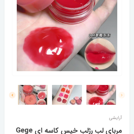
آرایشی
مربای لب رژلب خیس کاسه ای Gege