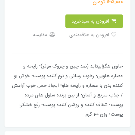
145,000
تومان
افزودن به سبدخرید
افزودن به علاقه‌مندی
مقایسه
حاوی هگزاپپتاید (ضد چین و چروک موثر)• رایحه و
عصاره هلویی• رطوب رسانی و نرم کننده پوست• خوش بو
کننده بدن با عصاره و رایحه هلو• ایجاد حس خوب آرامش
/ جذب سریع و آسان• از بین برنده سلول های مرده
پوست• شفاف کننده و روشن کننده پوست• رفع خشکی
پوست• وزن 100 گرم