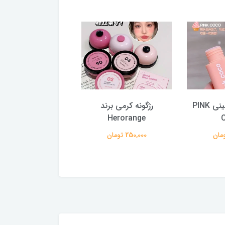
رژلب مخملی مینی PINK
رژگونه کرمی برند
رژ
COCO
Herorange
250,000 تومان
259,000 تومان