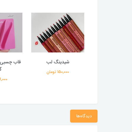
ر فیکس کرومی
شیدینگ لب
قاب چسبی ر
گ
250,000 تومان
150,000 تومان
159,000 
دیدگاه‌ها