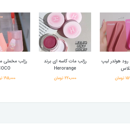
ود هولدر لیپ
رژلب مات کاسه ای برند
لاس
Herorange
COCO
تومان
220,000 تومان
195,000 تومان