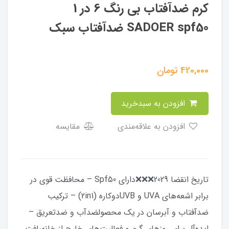
کرم ضدآفتاب بی رنگ 6 در 1
SADOER spf50 ضدآفتاب سبک
420,000
تومان
افزودن به سبدخرید
افزودن به علاقه‌مندی
مقایسه
تاریخ انقضا 2029❌️❌️❌️دارای Spf50 – محافظت قوی در
برابر اشعه‌های UVA و UVBدوکاره (2in1) – ترکیب
ضدآفتاب و آبرسان در یک محصولضدآب و ضدتعریق –
ایده‌آل برای روزهای گرم و فعالیت‌های خارج از خانهبافت