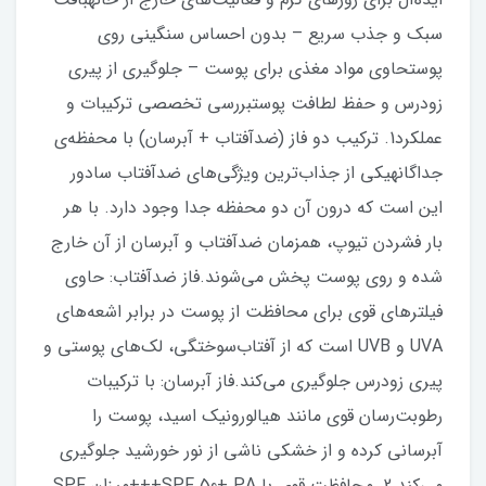
سبک و جذب سریع – بدون احساس سنگینی روی
پوستحاوی مواد مغذی برای پوست – جلوگیری از پیری
زودرس و حفظ لطافت پوستبررسی تخصصی ترکیبات و
عملکرد1. ترکیب دو فاز (ضدآفتاب + آبرسان) با محفظه‌ی
جداگانهیکی از جذاب‌ترین ویژگی‌های ضدآفتاب سادور
این است که درون آن دو محفظه جدا وجود دارد. با هر
بار فشردن تیوپ، همزمان ضدآفتاب و آبرسان از آن خارج
شده و روی پوست پخش می‌شوند.فاز ضدآفتاب: حاوی
فیلترهای قوی برای محافظت از پوست در برابر اشعه‌های
UVA و UVB است که از آفتاب‌سوختگی، لک‌های پوستی و
پیری زودرس جلوگیری می‌کند.فاز آبرسان: با ترکیبات
رطوبت‌رسان قوی مانند هیالورونیک اسید، پوست را
آبرسانی کرده و از خشکی ناشی از نور خورشید جلوگیری
می‌کند.2. محافظت قوی با SPF 50+ PA+++میزان SPF