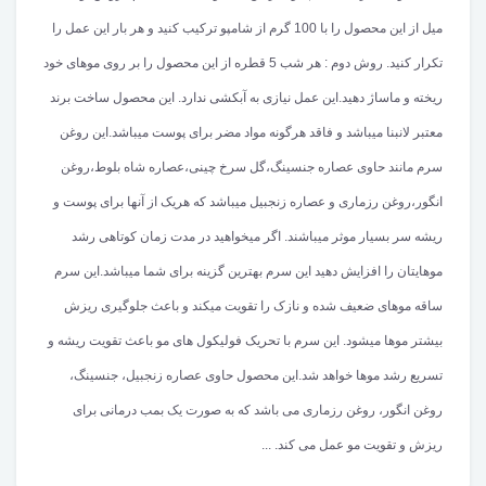
میل از این محصول را با 100 گرم از شامپو ترکیب کنید و هر بار این عمل را
تکرار کنید. روش دوم : هر شب 5 قطره از این محصول را بر روی موهای خود
ریخته و ماساژ دهید.این عمل نیازی به آبکشی ندارد. این محصول ساخت برند
معتبر لانبنا میباشد و فاقد هرگونه مواد مضر برای پوست میباشد.این روغن
سرم مانند حاوی عصاره جنسینگ،گل سرخ چینی،عصاره شاه بلوط،روغن
انگور،روغن رزماری و عصاره زنجبیل میباشد که هریک از آنها برای پوست و
ریشه سر بسیار موثر میباشند. اگر میخواهید در مدت زمان کوتاهی رشد
موهایتان را افزایش دهید این سرم بهترین گزینه برای شما میباشد.این سرم
ساقه موهای ضعیف شده و نازک را تقویت میکند و باعث جلوگیری ریزش
بیشتر موها میشود. این سرم با تحریک فولیکول های مو باعث تقویت ریشه و
تسریع رشد موها خواهد شد.این محصول حاوی عصاره زنجبیل، جنسینگ،
روغن انگور، روغن رزماری می باشد که به صورت یک بمب درمانی برای
ریزش و تقویت مو عمل می کند. ...