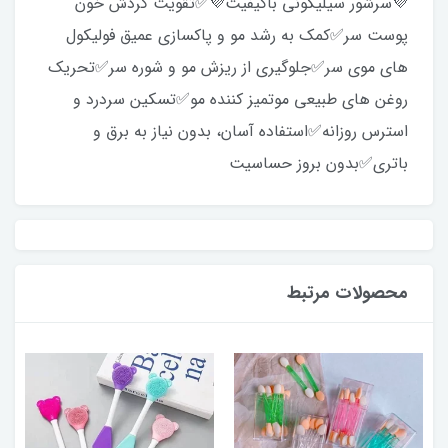
💜سرشور سیلیکونی باکیفیت💜✅️تقویت گردش خون
پوست سر✅️کمک به رشد مو و پاکسازی عمیق فولیکول
های موی سر✅️جلوگیری از ریزش مو و شوره سر✅️تحریک
روغن های طبیعی موتمیز کننده مو✅️تسکین سردرد و
استرس روزانه✅️استفاده آسان، بدون نیاز به برق و
باتری✅️بدون بروز حساسیت
محصولات مرتبط