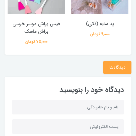
پد سایه (تکی)
فیس براش دوسر خرسی
پ
براش ماسک
9,000 تومان
75,000 تومان
دیدگاه‌ها
دیدگاه خود را بنویسید