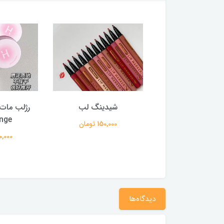
ر فیکس کرومی
شیدینگ لب
رژلب مات 
nge
250,000 تومان
150,000 تومان
220,000 
دیدگاه‌ها