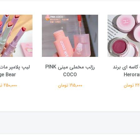
کاسه ای برند
رژلب مخملی مینی PINK
لیپ پلامپر مات 
ge Bear
COCO
Herora
تومان
195,000 تومان
250,000 تومان