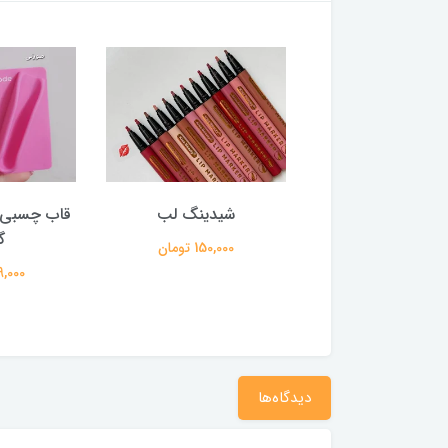
ر فیکس کرومی
شیدینگ لب
قاب چسبی ر
گ
250,000 تومان
150,000 تومان
159,000 
دیدگاه‌ها