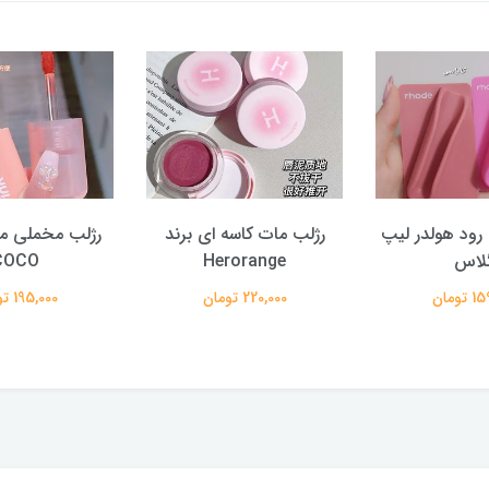
ود هولدر لیپ
رژلب مات کاسه ای برند
لاس
Herorange
COCO
تومان
220,000 تومان
195,000 تومان