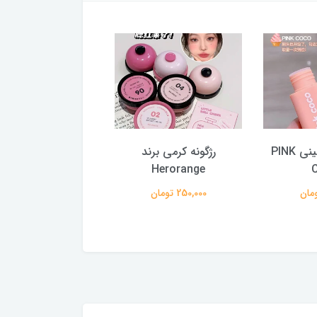
رژلب مخملی مینی PINK
رژگونه کرمی برند
رژ
COCO
Herorange
250,000 تومان
259,000 تومان