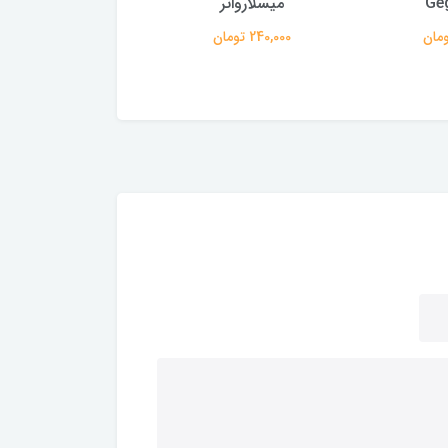
Ge
میسلارواتر
145,000 تومان
240,000 تومان