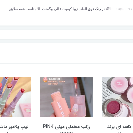
کاسه ای برند
رژلب مخملی مینی PINK
لیپ پلامپر مات 