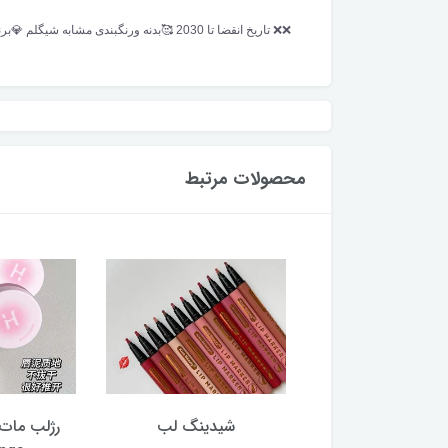
❌️❌️ تاریخ انقضا تا 2030 🥰بدنه و‌رنگبندی مشابه شیگلم 💎برند hues queen 🌈 در رنگ فوق العاده زیبا کیفیت عالی پیگمنت بالا مناسب همه سلایق
محصولات مرتبط
ر فیکس کرومی
شیدینگ لب
رژلب مات 