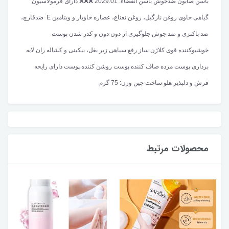
باسن صابون ضدجوش باسن انقضاء: 2029.01 ❌️❌️❌️ دارای فرمولاسیون
گیاهی حاوی روغن نارگیل، روغن نعناع، عصاره خاویار و ویتامین E ضدقارچ،
ضد باکتری و ضد جوش جلوگیری از دون دون و کدر شدن پوست
خوشبوکننده قوی کلاژن ساز رفع سیاهی زیر بغل، بیکینی و کشاله ران لایه
برداری پوست مرده صاف کننده پوست روشن کننده پوست دارای رایحه
فرش و دلپذیر هلو ساخت چین وزن: 75 گرم
محصولات مرتبط