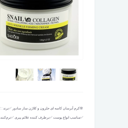
✅️مناسب انواع پوست ✅️برطرف کننده علائم پیری ✅️نرم‌ک