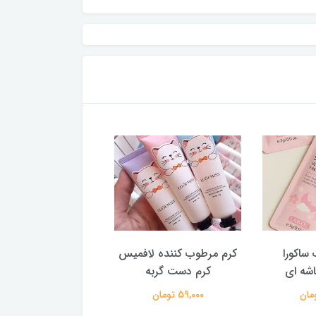
ساکورا
کرم مرطوب کننده لافمیس
قطره ضد ریزش و تق
کرم دست گربه
لانبنا سرم ضدریزش مو
اصل
59,000 تومان
380,000 تومان