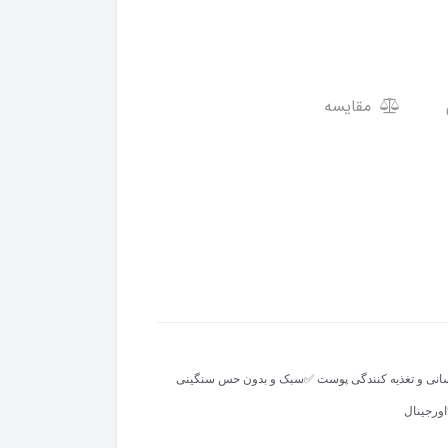
مقایسه
20 وزن 120 گرم ✅️ترمیم پوست ✅️ضد چروک پوست ✅️ آبرسانی و تغذیه کنندگی پوست ✅️سبک و بدون حس سنگینی
ورجینال