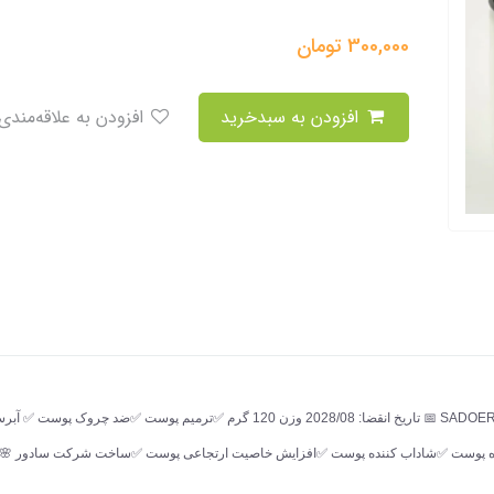
300,000
تومان
افزودن به سبدخرید
افزودن به علاقه‌مندی
🌸کرم آبرسان کاسه ای حلزون و کلاژن ساز سادور ✅️برند : SADOER 📅 تاریخ انقضا: 28/08
ننده پوست ✅️شاداب کننده پوست ✅️افزایش خاصیت ارتجاعی پوست ✅️ساخت شرکت سادور 🌸ا