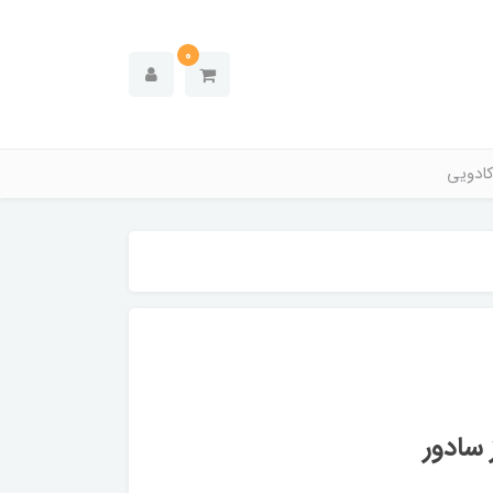
0
ادویی
 سادور