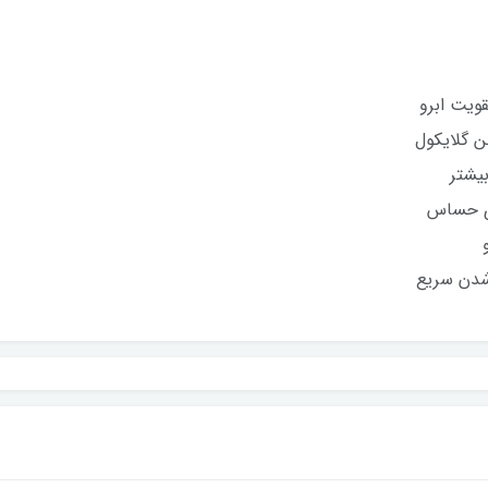
ن گلایکول
بیشتر
ی حساس
دن سریع