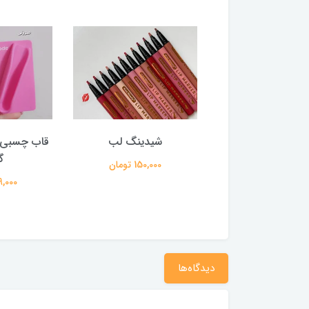
ر فیکس کرومی
شیدینگ لب
قاب چسبی ر
گ
250,000 تومان
150,000 تومان
159,000 
دیدگاه‌ها