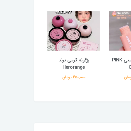
رژلب مخملی مینی PINK
رژگونه کرمی برند
رژ
COCO
Herorange
250,000 تومان
259,000 تومان