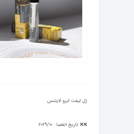
ژل لیفت ابرو لایتنس
❌️❌️ تاریخ انقضا : 2029/10