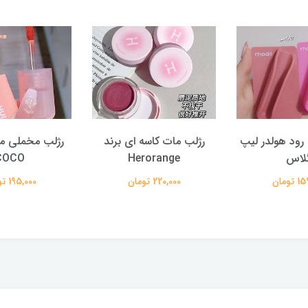
ود هولدر لیپ
رژلب مات کاسه ای برند
لاس
Herorange
COCO
تومان
220,000 تومان
195,000 تومان