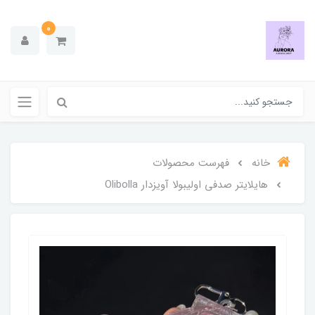
0
خانه
فهرست محصولات
هایلایتر صدفی اولیبولا آویزدار Olibolla