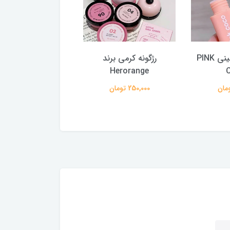
رژلب مخملی مینی PINK
رژگونه کرمی برند
رژ
COCO
Herorange
250,000 تومان
259,000 تومان