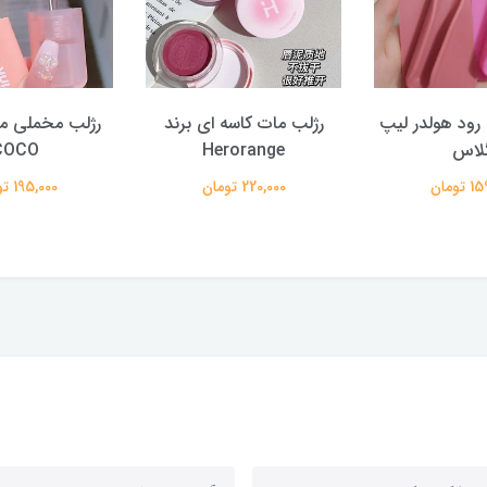
ود هولدر لیپ
رژلب مات کاسه ای برند
لاس
Herorange
COCO
تومان
220,000 تومان
195,000 تومان