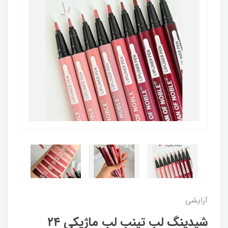
آرایشی
شیدینگ لب تینب لب ماژیکی ۲۴