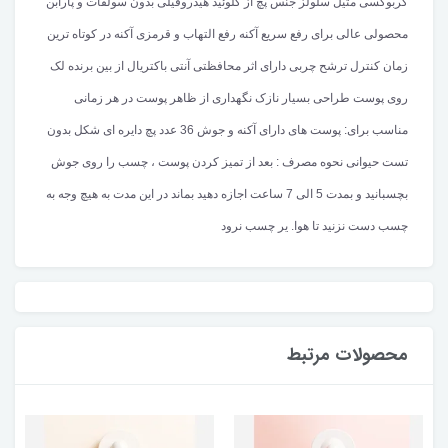
کربوکسی متیل سلولز جنس پچ از کلوئید هیدروفیلی بدون سولفات و پارابن
محصولی عالی برای رفع سریع آکنه رفع التهاب و قرمزی آکنه در کوتاه ترین
زمان کنترل ترشح چربی دارای اثر محافظتی آنتی باکتریال از بین برنده لک
روی پوست طراحی بسیار نازک نگهداری از ظاهر پوست در هر زمانی
مناسب برای: پوست های دارای آکنه و جوش 36 عدد پچ دایره ای شکل بدون
تست حیوانی نحوه مصرف : بعد از تمیز کردن پوست ، چسب را روی جوش
بچسبانید و بمدت 5 الی 7 ساعت اجازه دهید بماند در این مدت به هیچ وجه به
چسب دست نزنید تا هوا. یر چسب نرود
محصولات مرتبط